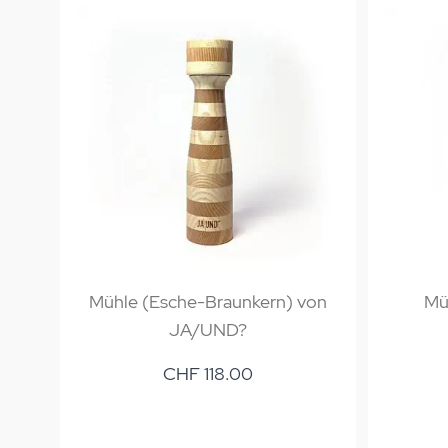
Mühle (Esche-Braunkern) von
Mü
JA/UND?
CHF 118.00