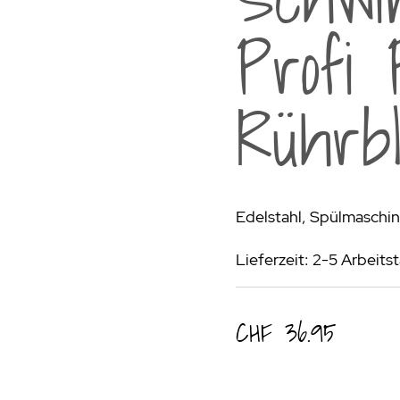
rogrill
Fondue & Raclette
Schalen & Körbe
R
Profi 
ehör
>
Diverses
Diverses
Pa
en - Outdoorküchen Weber
Schüsseln & Siebe
Kühltaschen | Isoliertaschen
Re
Rührb
ge & Lieferung
Edelstahl, Spülmaschi
Lieferzeit: 2-5 Arbeits
CHF 36.95