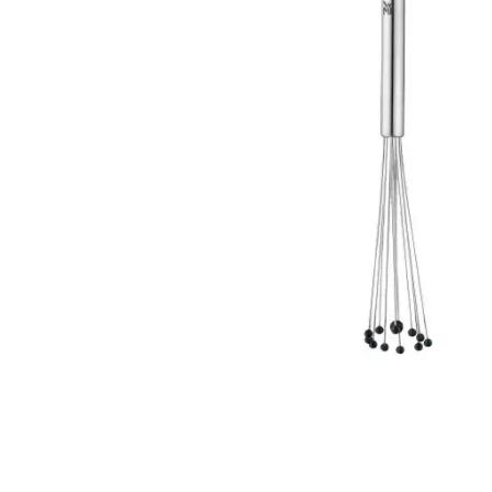
Weber Elekt
Weber Zub
BBQ Kitch
Grillmonta