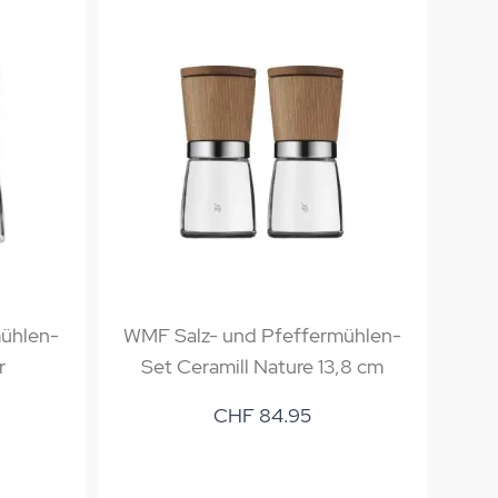
ühlen-
WMF Salz- und Pfeffermühlen-
WMF
r
Set Ceramill Nature 13,8 cm
CHF 84.95