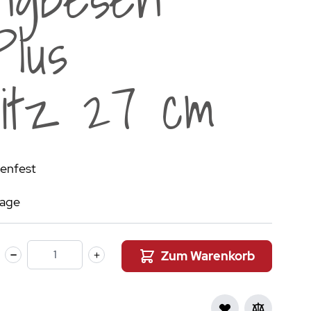
aumdüfte
Plus
nier des Sens Körperpflege
inigung
>
litz 27 cm
nenfest
tage
Zum Warenkorb
Menge