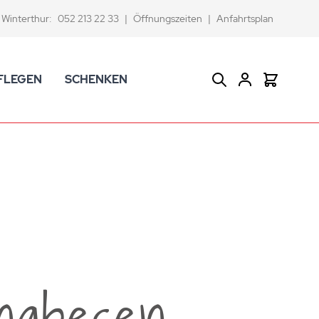
Winterthur:
052 213 22 33
|
Öffnungszeiten
|
Anfahrtsplan
FLEGEN
SCHENKEN
Suche
Warenkor
CK Badaccessoires
Geschenkkörbe
dtextilien
Gutscheine
ifenschalen und -spender
Versace Geschenkartikel
d -becher
ahnputzbecher
smetikspiegel
ilettenbürstenhalter und Ersatzbürsten
ngbesen
und -sprudler
verse Badezimmer-Artikel