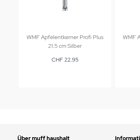
rmet
WMF Apfelentkerner Profi Plus
WMF Ap
21.5 cm Silber
CHF 22.95
Über muff haushalt
Informat