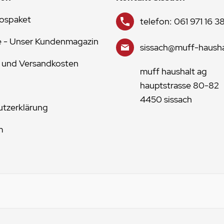
lospaket
telefon: 061 971 16 3
e - Unser Kundenmagazin
sissach@muff-hausha
 und Versandkosten
muff haushalt ag
hauptstrasse 80-82
4450 sissach
tzerklärung
m