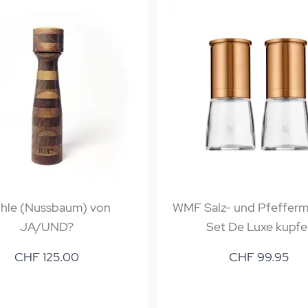
hle (Nussbaum) von
WMF Salz- und Pfefferm
JA/UND?
Set De Luxe kupfe
CHF 125.00
CHF 99.95