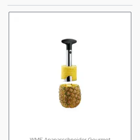
WMF Ananasschneider Gourmet