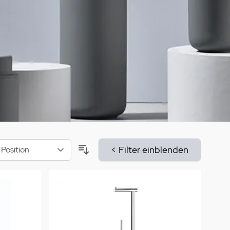
aumdüfte
nier des Sens Körperpflege
inigung
>
< Filter einblenden
Sortieren nach