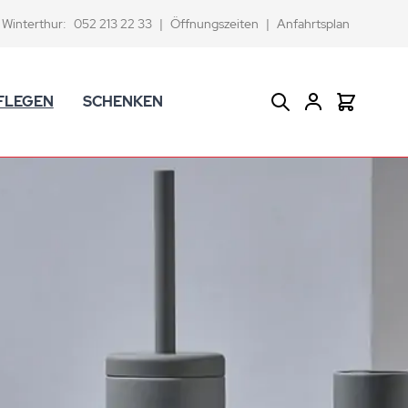
Winterthur:
052 213 22 33
|
Öffnungszeiten
|
Anfahrtsplan
FLEGEN
SCHENKEN
Suche
Warenkor
CK Badaccessoires
Geschenkkörbe
dtextilien
Gutscheine
ifenschalen und -spender
Versace Geschenkartikel
d -becher
ahnputzbecher
smetikspiegel
ilettenbürstenhalter und Ersatzbürsten
und -sprudler
verse Badezimmer-Artikel