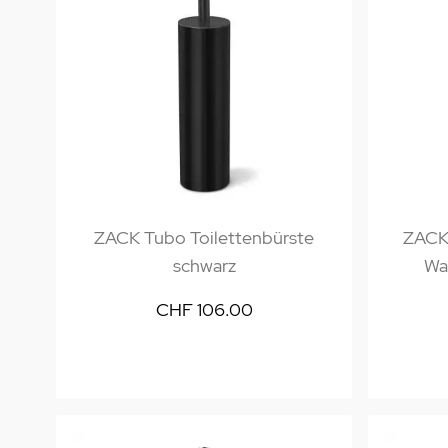
ZACK Tubo Toilettenbürste
ZACK 
schwarz
Wa
CHF 106.00