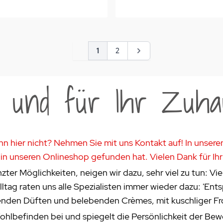
Seite
Sie lesen gerade Seite
Seite
Seite
1
2
e und für Ihr Zuha
hn hier nicht? Nehmen Sie mit uns Kontakt auf! In unsere
in unseren Onlineshop gefunden hat. Vielen Dank für Ihr
zter Möglichkeiten, neigen wir dazu, sehr viel zu tun: Viel
tag raten uns alle Spezialisten immer wieder dazu: 'Ents
nnenden Düften und belebenden Crèmes, mit kuschliger F
hlbefinden bei und spiegelt die Persönlichkeit der Bewo