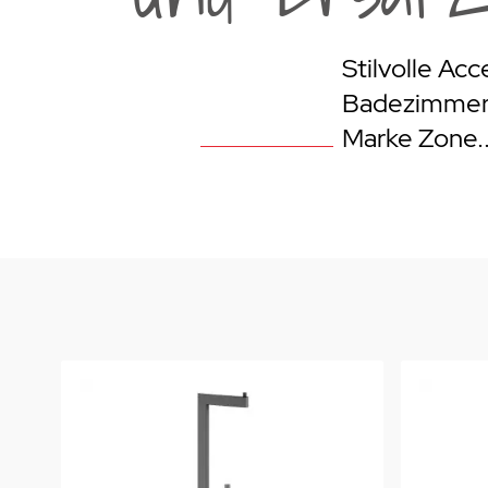
Weber Elekt
Weber Zub
Stilvolle Acc
Badezimmer 
BBQ Kitch
Marke Zone..
Grillmonta