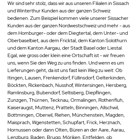
Wir sind sehr stolz, dass wir aus unseren Filialen in Sissach
und Winterthur Kunden aus der ganzen Schweiz
bedienen. Zum Beispiel kommen viele unserer Sissacher
Kunden aus der ganzen Nordwestschweiz und mehr - aus
dem Homburger- oder dem Diegtertal, dem Unter- und
Oberbaselbiet, aus dem Fricktal, dem Kanton Solothurn
und dem Kanton Aargau, der Stadt Basel oder Liestal.
Egal, wie gross oder klein eine Ortschaft ist - wir freuen
uns, wenn Sie den Weg zu uns finden. Und wenn es um
Lieferungen geht, da ist uns fast kein Weg zu weit: Ob
Itingen, Lausen, Frenkendorf, Füllinsdorf, Gelterkinden,
Böckten, Rickenbach, Nusshof, Wintersingen, Hersberg,
Ramlinsburg, Bubendorf, Seltisberg, Diepflingen,
Zunzgen, Thürnen, Tecknau, Ormalingen, Rothenfluh,
Kaiseraugst, Muttenz, Pratteln, Binningen, Allschwil,
Bottmingen, Oberwil, Riehen, Münchenstein, Magden,
Maisprach, Wgenstetten, Schupfart, Frick, Herznach,
Hornussen oder dann Olten, Büren an der Aare, Aarau,
Lenzburg, Baden, Brugg, Möriken, Entfelden, ob