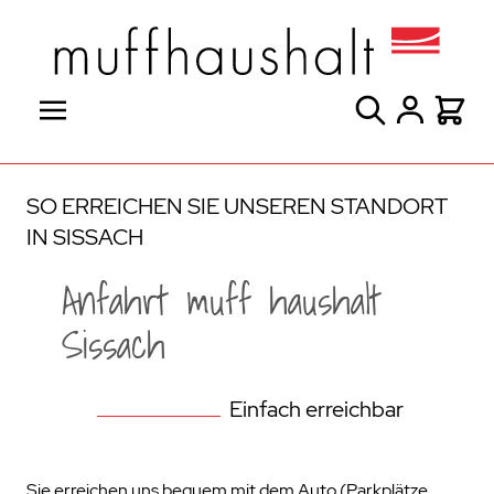
Direkt zum Inhalt
Suche
Warenk
SO ERREICHEN SIE UNSEREN STANDORT
IN SISSACH
Anfahrt muff haushalt
Sissach
Einfach erreichbar
Sie erreichen uns bequem mit dem Auto (Parkplätze