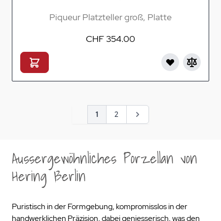
Piqueur Platzteller groß, Platte
CHF 354.00
Seite
Sie lesen gerade Seite
Seite
Seite
1
2
Aussergewöhnliches Porzellan von
Hering Berlin
Puristisch in der Formgebung, kompromisslos in der
handwerklichen Präzision, dabei geniesserisch, was den