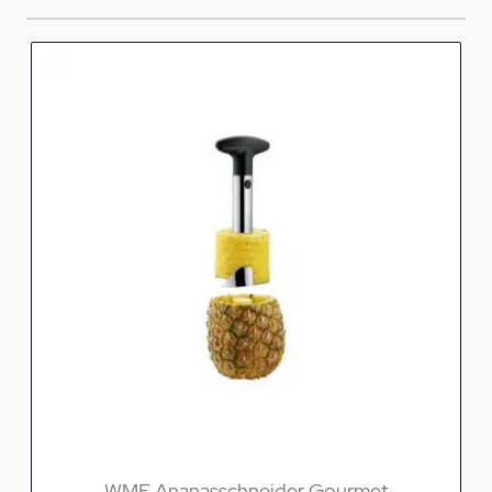
WMF Ananasschneider Gourmet