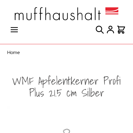
Direkt zum Inhalt
Suche
Warenk
Home
WMF Apfelentkerner Profi
Plus 21.5 cm Silber