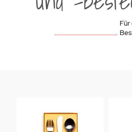
und -beste
Weber Elekt
Weber Zub
Für 
BBQ Kitch
Best
Grillmonta