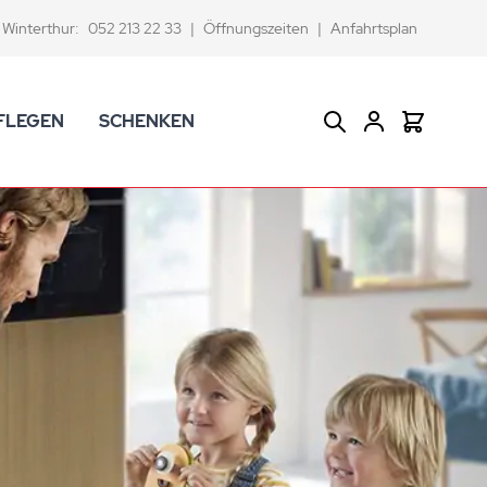
Winterthur:
052 213 22 33
|
Öffnungszeiten
|
Anfahrtsplan
FLEGEN
SCHENKEN
Suche
Warenkor
CK Badaccessoires
Geschenkkörbe
dtextilien
Gutscheine
ifenschalen und -spender
Versace Geschenkartikel
d -becher
ahnputzbecher
smetikspiegel
ilettenbürstenhalter und Ersatzbürsten
und -sprudler
verse Badezimmer-Artikel