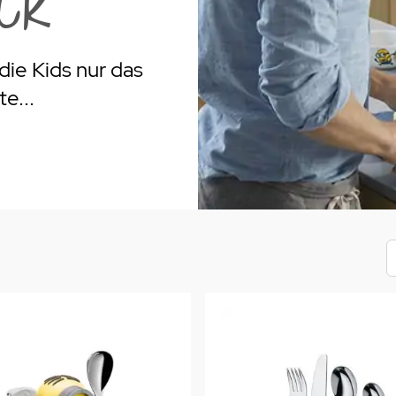
ck
rogrill
Fondue & Raclette
Schalen & Körbe
R
ehör
>
Diverses
Diverses
Pa
die Kids nur das
en - Outdoorküchen Weber
Schüsseln & Siebe
Kühltaschen | Isoliertaschen
Re
e...
ge & Lieferung