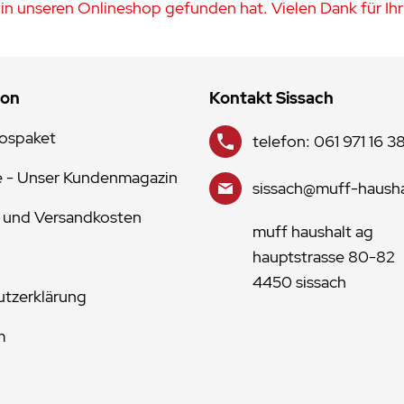
in unseren Onlineshop gefunden hat. Vielen Dank für Ihr
ion
Kontakt Sissach
lospaket
telefon: 061 971 16 3
e - Unser Kundenmagazin
sissach@muff-hausha
 und Versandkosten
muff haushalt ag
hauptstrasse 80-82
4450 sissach
tzerklärung
m