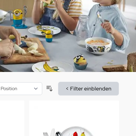
aumdüfte
nier des Sens Körperpflege
inigung
>
< Filter einblenden
Sortieren nach