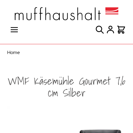
Direkt zum Inhalt
Suche
Warenk
Home
WMF Käsemühle Gourmet 7,6
cm Silber