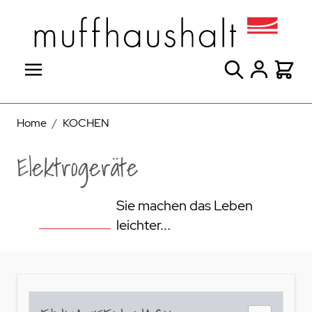
Direkt zum Inhalt
Suche
Warenk
Home
/
KOCHEN
Elektrogeräte
Sie machen das Leben
leichter...