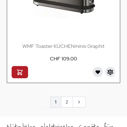
WMF Toaster KÜCHENminis Graphit
CHF 109.00
Seite
Sie lesen gerade Seite
Seite
Seite
1
2