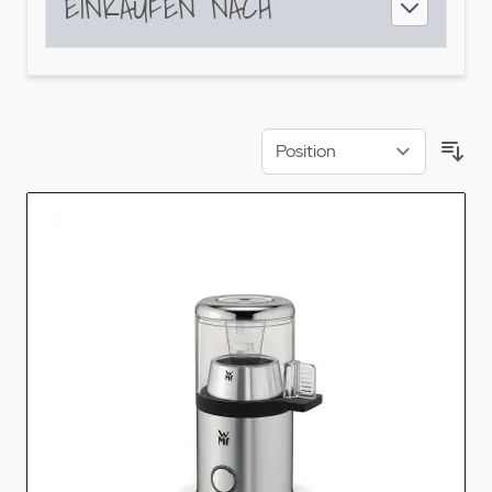
EINKAUFEN NACH
Sor