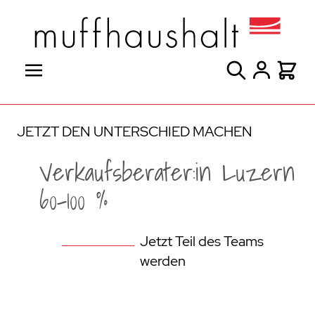
Direkt zum Inhalt
Suche
Warenk
JETZT DEN UNTERSCHIED MACHEN
Verkaufsberater:in Luzern
60-100 %
Jetzt Teil des Teams
werden