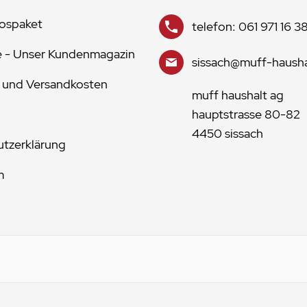
lospaket
telefon: 061 971 16 3
e - Unser Kundenmagazin
sissach@muff-hausha
 und Versandkosten
muff haushalt ag
hauptstrasse 80-82
4450 sissach
tzerklärung
m