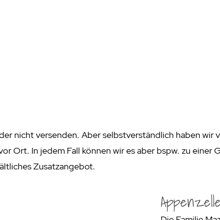
rogrill
Fondue & Raclette
Schalen & Körbe
R
ehör
>
Diverses
Diverses
Pa
en - Outdoorküchen Weber
Schüsseln & Siebe
Kühltaschen | Isoliertaschen
Re
ge & Lieferung
ider nicht versenden. Aber selbstverständlich haben wir
vor Ort. In jedem Fall können wir es aber bspw. zu einer 
ältliches Zusatzangebot.
Appenzelle
Die Familie Maz