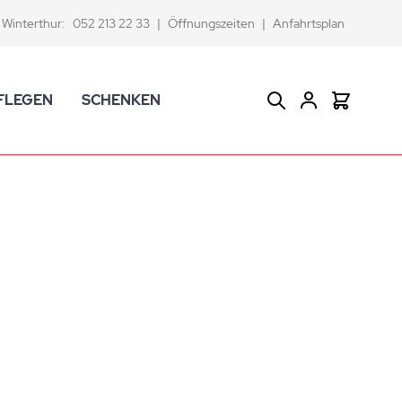
Winterthur:
052 213 22 33
|
Öffnungszeiten
|
Anfahrtsplan
FLEGEN
SCHENKEN
Suche
Warenkor
CK Badaccessoires
Geschenkkörbe
dtextilien
Gutscheine
ifenschalen und -spender
Versace Geschenkartikel
d -becher
ahnputzbecher
smetikspiegel
ilettenbürstenhalter und Ersatzbürsten
und -sprudler
verse Badezimmer-Artikel