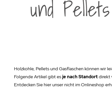
und Pellets
Weber Elekt
Weber Zub
BBQ Kitch
Grillmonta
Holzkohle, Pellets und Gasflaschen können wir le
Folgende Artikel gibt es
je nach Standort
direkt 
Entdecken Sie hier unser nicht im Onlineshop erh