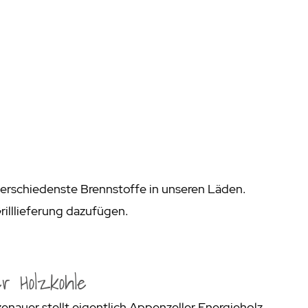
aumdüfte
nier des Sens Körperpflege
inigung
>
 verschiedenste Brennstoffe in unseren Läden.
Grilllieferung dazufügen.
r Holzkohle
enauer stellt eigentlich Appenzeller Energieholz