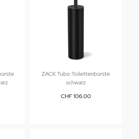
bürste
ZACK Tubo Toilettenbürste
arz
schwarz
CHF 106.00