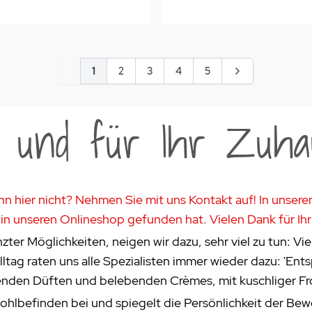
Seite
Sie lesen gerade Seite
Seite
Seite
Seite
Seite
Seite
1
2
3
4
5
e und für Ihr Zuha
hn hier nicht? Nehmen Sie mit uns Kontakt auf! In unsere
in unseren Onlineshop gefunden hat. Vielen Dank für Ihr
zter Möglichkeiten, neigen wir dazu, sehr viel zu tun: Viel
tag raten uns alle Spezialisten immer wieder dazu: 'Ents
nnenden Düften und belebenden Crèmes, mit kuschliger F
hlbefinden bei und spiegelt die Persönlichkeit der Bewo