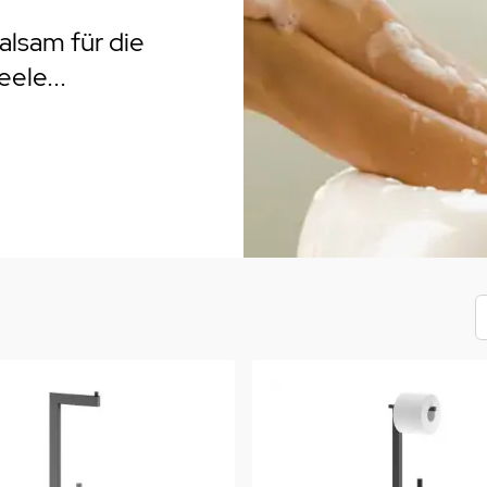
rogrill
Fondue & Raclette
Schalen & Körbe
R
alsam für die
ehör
>
Diverses
Diverses
Pa
eele...
en - Outdoorküchen Weber
Schüsseln & Siebe
Kühltaschen | Isoliertaschen
Re
ge & Lieferung