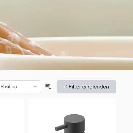
aumdüfte
nier des Sens Körperpflege
inigung
>
< Filter einblenden
Sortieren nach