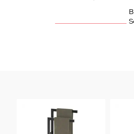
Weber Elekt
B
Weber Zub
S
BBQ Kitch
Grillmonta