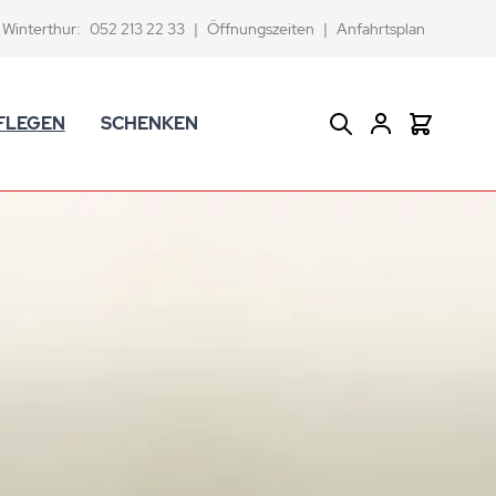
Winterthur:
052 213 22 33
|
Öffnungszeiten
|
Anfahrtsplan
FLEGEN
SCHENKEN
Suche
Warenkor
CK Badaccessoires
Geschenkkörbe
dtextilien
Gutscheine
ifenschalen und -spender
Versace Geschenkartikel
d -becher
ahnputzbecher
smetikspiegel
ilettenbürstenhalter und Ersatzbürsten
und -sprudler
verse Badezimmer-Artikel