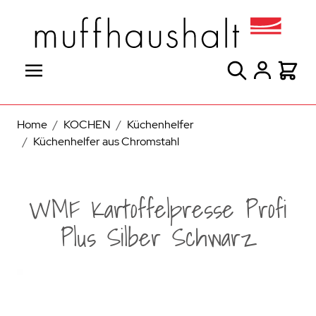
Direkt zum Inhalt
Suche
Warenk
Home
/
KOCHEN
/
Küchenhelfer
/
Küchenhelfer aus Chromstahl
WMF Kartoffelpresse Profi
Plus Silber Schwarz