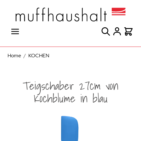
Direkt zum Inhalt
Suche
Warenk
Home
/
KOCHEN
Teigschaber 27cm von
Kochblume in blau