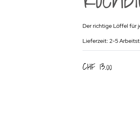
rogrill
Fondue & Raclette
Schalen & Körbe
R
ehör
>
Diverses
Diverses
Pa
Der richtige Löffel für
en - Outdoorküchen Weber
Schüsseln & Siebe
Kühltaschen | Isoliertaschen
Re
Lieferzeit: 2-5 Arbeits
ge & Lieferung
CHF 13.00