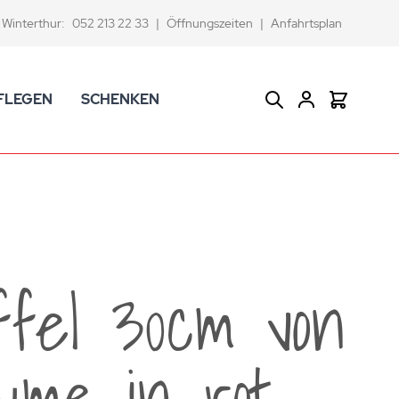
Winterthur:
052 213 22 33
|
Öffnungszeiten
|
Anfahrtsplan
FLEGEN
SCHENKEN
Suche
Warenkor
CK Badaccessoires
Geschenkkörbe
dtextilien
Gutscheine
ifenschalen und -spender
Versace Geschenkartikel
d -becher
ahnputzbecher
ffel 30cm von
smetikspiegel
ilettenbürstenhalter und Ersatzbürsten
ume in rot
und -sprudler
verse Badezimmer-Artikel