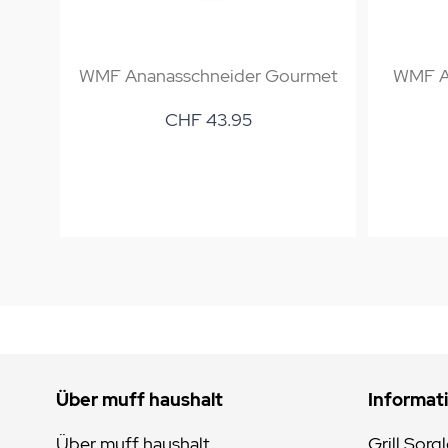
WMF Ananasschneider Gourmet
WMF Ap
CHF 43.95
Über muff haushalt
Informat
Über muff haushalt
Grill Sorg