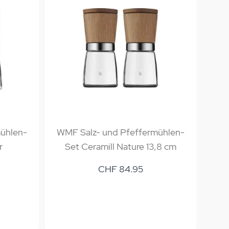
ühlen-
WMF Salz- und Pfeffermühlen-
WMF
r
Set Ceramill Nature 13,8 cm
CHF 84.95