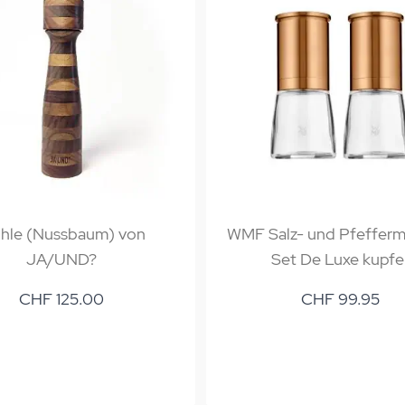
hle (Nussbaum) von
WMF Salz- und Pfefferm
JA/UND?
Set De Luxe kupfe
CHF 125.00
CHF 99.95