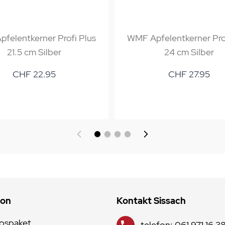
felentkerner Profi Plus
WMF Apfelentkerner Pro
21.5 cm Silber
24 cm Silber
CHF 22.95
CHF 27.95
ion
Kontakt Sissach
lospaket
telefon: 061 971 16 3