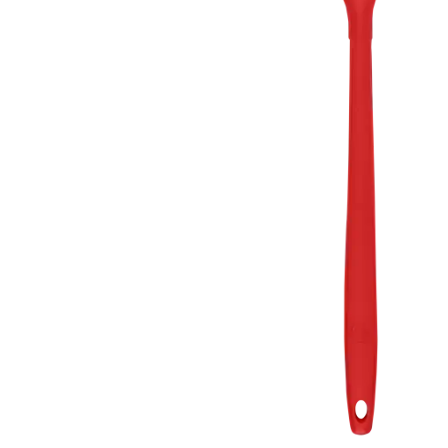
Weber Elekt
Weber Zub
BBQ Kitch
Grillmonta