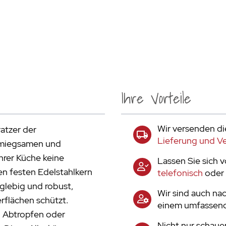
Ihre Vorteile
Wir versenden di
atzer der
Lieferung und V
chmiegsamen und
Ihrer Küche keine
Lassen Sie sich 
n festen Edelstahlkern
telefonisch
oder 
nglebig und robust,
Wir sind auch nac
rflächen schützt.
einem umfassend
 Abtropfen oder
Nicht nur schaue