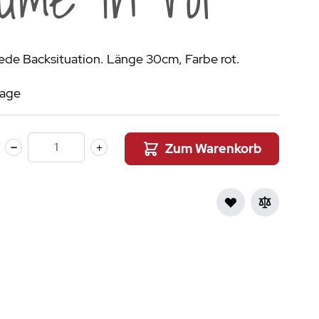
aumdüfte
nier des Sens Körperpflege
 jede Backsituation. Länge 30cm, Farbe rot.
inigung
>
tage
Zum Warenkorb
Menge