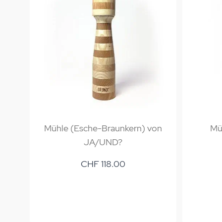
Mühle (Esche-Braunkern) von
Mü
JA/UND?
CHF 118.00