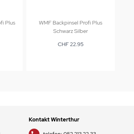
fi Plus
WMF Backpinsel Profi Plus
WM
Schwarz Silber
CHF 22.95
Kontakt Winterthur
8
telefon: 052 213 22 33