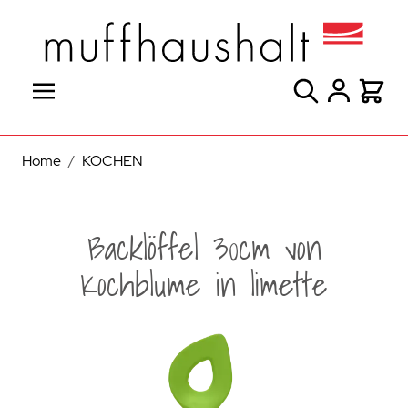
Direkt zum Inhalt
Suche
Warenk
Home
/
KOCHEN
Backlöffel 30cm von
Kochblume in limette