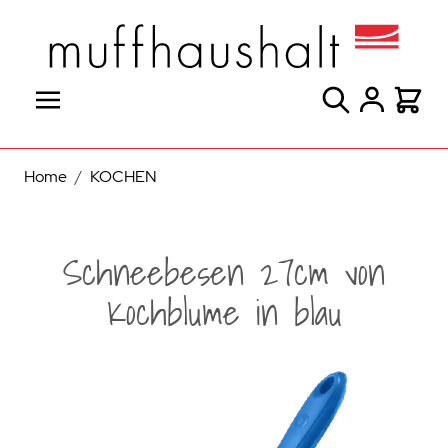
Direkt zum Inhalt
Suche
Warenk
Home
/
KOCHEN
Schneebesen 27cm von
Kochblume in blau