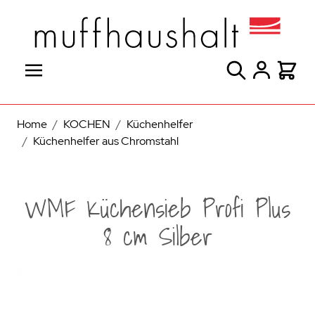
Direkt zum Inhalt
Suche
Warenk
Home
/
KOCHEN
/
Küchenhelfer
/
Küchenhelfer aus Chromstahl
WMF Küchensieb Profi Plus
8 cm Silber