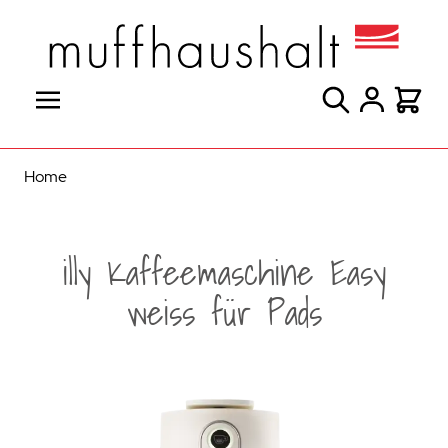
Direkt zum Inhalt
Suche
Warenk
Home
illy Kaffeemaschine Easy
weiss für Pads