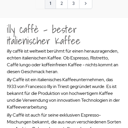
Seite
Sie lesen gerade Seite
Seite
Seite
Seite
1
2
3
illy caffè - bester
italienischer Kaffee
illy caffè ist weltweit berühmt für einen herausragenden,
echten italienischen Kaffee. Ob Espresso, Ristretto,
Caffè lungo oder koffeinfreien Kaffee - nichts kommt an
diesen Geschmack heran.
illy Caffè ist ein italienisches Kaffeeunternehmen, das
1933 von Francesco Illy in Triest gegründet wurde. Es ist
bekannt für die Produktion von hochwertigem Kaffee
und die Verwendung von innovativen Technologien in der
Kaffeeverarbeitung.
illy Caffè ist auch für seine exklusiven Espresso-
Mischungen bekannt, die aus neun verschiedenen Sorten