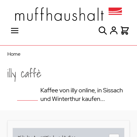
Direkt zum Inhalt
Suche
Warenk
Home
illy caffè
Kaffee von illy online, in Sissach
und Winterthur kaufen...