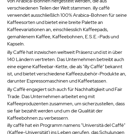
von Arabica-Bohnen hergestellt werden, die aus
verschiedenen Teilen der Welt stammen. illy caffè
verwendet ausschließlich 100% Arabica-Bohnen für seine
Kaffeesorten und bietet eine breite Palette an
Kaffeevariationen an, einschliesslich Kaffeepads,
gemahlenem Kaffee, Kaffeebohnen, E.S.E.-Pads und
Kapseln.
illy Caffè hat inzwischen weltweit Präsenz und ist in über
140 Ländern vertreten. Das Unternehmen betreibt auch
eine eigene Kaffeebar-Kette, die als "illy Caffè" bekannt
ist, und bietet verschiedene Kaffeezubehör-Produkte an,
darunter Espressomaschinen und Kaffeetassen.
illy Caffè engagiert sich auch für Nachhaltigkeit und Fair
Trade. Das Unternehmen arbeitet eng mit
Kaffeeproduzenten zusammen, um sicherzustellen, dass
sie fair bezahlt werden und um die Qualität der
Kaffeebohnen zu verbessern.
illy caffè hat ein Programm namens "Università del Caffè"
(Kaffee-Universität) ins Leben gerufen, das Schulungen