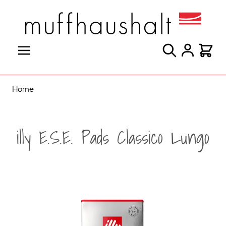
Direkt zum Inhalt
Suche
Warenk
Home
illy E.S.E. Pads Classico Lungo