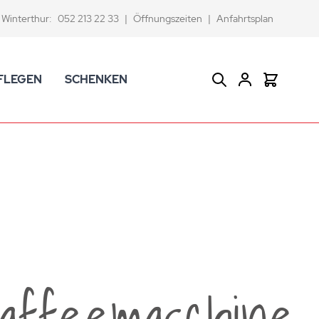
Winterthur:
052 213 22 33
|
Öffnungszeiten
|
Anfahrtsplan
FLEGEN
SCHENKEN
Suche
Warenkor
CK Badaccessoires
Geschenkkörbe
dtextilien
Gutscheine
ifenschalen und -spender
Versace Geschenkartikel
d -becher
ahnputzbecher
smetikspiegel
ilettenbürstenhalter und Ersatzbürsten
kaffeemaschine
und -sprudler
verse Badezimmer-Artikel