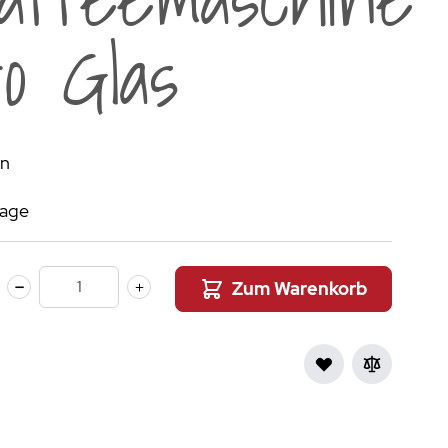
aumdüfte
o Glas
nier des Sens Körperpflege
inigung
>
en
tage
Zum Warenkorb
Menge