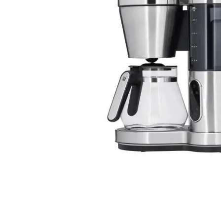
Weber Elekt
Weber Zub
BBQ Kitch
Grillmonta