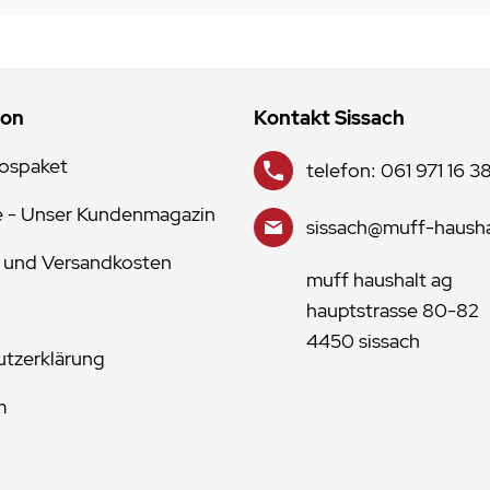
ion
Kontakt Sissach
lospaket
telefon: 061 971 16 3
e - Unser Kundenmagazin
sissach@muff-hausha
 und Versandkosten
muff haushalt ag
hauptstrasse 80-82
4450 sissach
tzerklärung
m