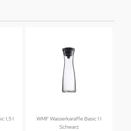
 1,5 l
WMF Wasserkaraffe Basic 1 l
WMF
Schwarz