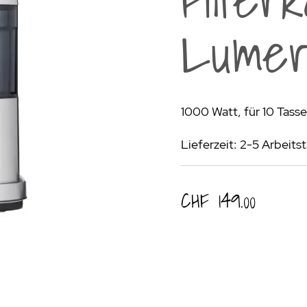
rogrill
Fondue & Raclette
Schalen & Körbe
R
Lumer
ehör
>
Diverses
Diverses
Pa
en - Outdoorküchen Weber
Schüsseln & Siebe
Kühltaschen | Isoliertaschen
Re
ge & Lieferung
1000 Watt, für 10 Tass
Lieferzeit: 2-5 Arbeits
CHF 149.00