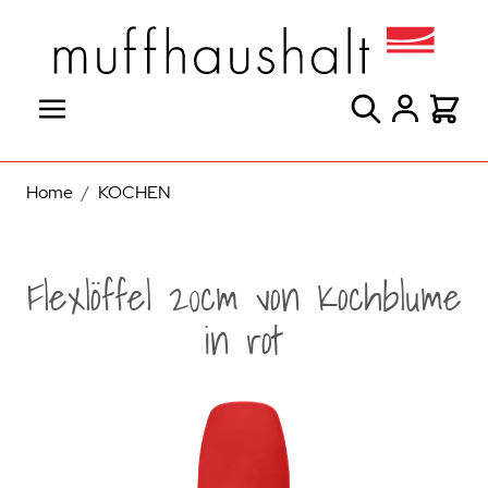
Direkt zum Inhalt
Suche
Warenk
Home
/
KOCHEN
Flexlöffel 20cm von Kochblume
in rot