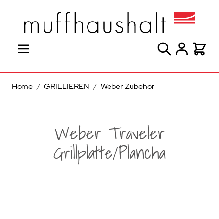
Direkt zum Inhalt
Suche
Warenk
Home
/
GRILLIEREN
/
Weber Zubehör
Weber Traveler
Grillplatte/Plancha