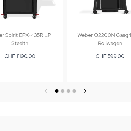
r Spirit EPX-435R LP
Weber Q2200N Gasgril
Stealth
Rollwagen
CHF 1’190.00
CHF 599.00