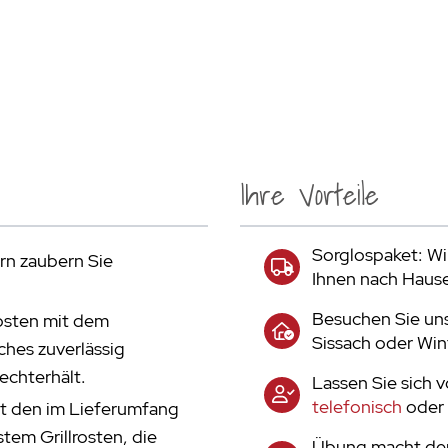
Ihre Vorteile
Sorglospaket: Wir
rn zaubern Sie
Ihnen nach Haus
Besuchen Sie uns
rosten mit dem
Sissach oder Win
hes zuverlässig
echterhält.
Lassen Sie sich 
telefonisch
oder 
it den im Lieferumfang
em Grillrosten, die
Übung macht den