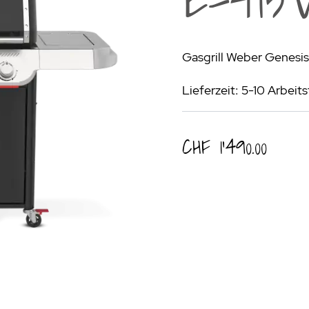
rogrill
Fondue & Raclette
Schalen & Körbe
R
ehör
>
Diverses
Diverses
Pa
Gasgrill Weber Genesi
en - Outdoorküchen Weber
Schüsseln & Siebe
Kühltaschen | Isoliertaschen
Re
Lieferzeit: 5-10 Arbeit
ge & Lieferung
CHF 1’490.00