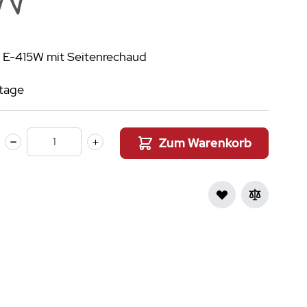
aumdüfte
nier des Sens Körperpflege
s E-415W mit Seitenrechaud
inigung
>
stage
Zum Warenkorb
Menge