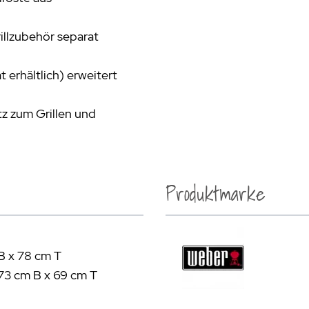
llzubehör separat
erhältlich) erweitert
tz zum Grillen und
Produktmarke
B x 78 cm T
173 cm B x 69 cm T