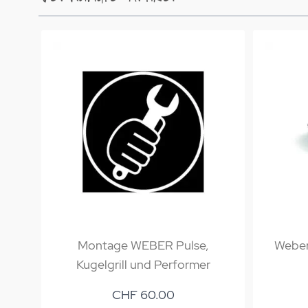
Montage WEBER Pulse,
Weber
Kugelgrill und Performer
CHF 60.00