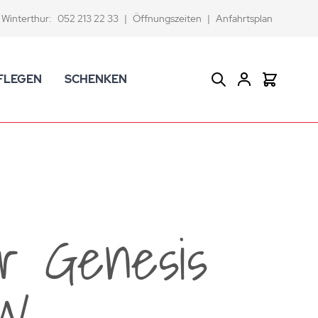
Winterthur:
052 213 22 33
|
Öffnungszeiten
|
Anfahrtsplan
FLEGEN
SCHENKEN
Suche
Warenkor
CK Badaccessoires
Geschenkkörbe
dtextilien
Gutscheine
ifenschalen und -spender
Versace Geschenkartikel
d -becher
ahnputzbecher
 Genesis
smetikspiegel
ilettenbürstenhalter und Ersatzbürsten
5W
und -sprudler
verse Badezimmer-Artikel