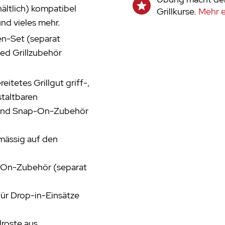
hältlich) kompatibel
Grillkurse.
Mehr e
und vieles mehr.
en-Set (separat
ted Grillzubehör
itetes Grillgut griff-,
staltbaren
- und Snap-On-Zubehör
hmässig auf den
p-On-Zubehör (separat
für Drop-in-Einsätze
roste aus