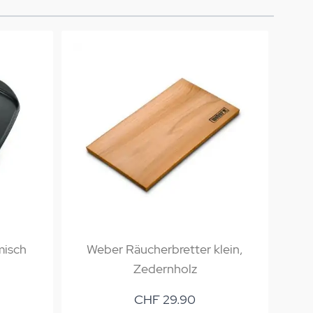
misch
Weber Räucherbretter klein,
We
Zedernholz
CHF 29.90