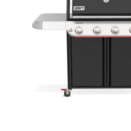
Weber Elekt
Weber Zub
BBQ Kitch
Grillmonta