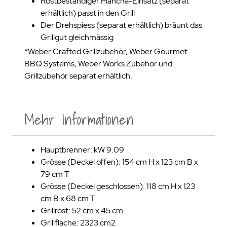
Rostbeständiger Plancha-Einsatz (separat
erhältlich) passt in den Grill
Der Drehspiess (separat erhältlich) bräunt das
Grillgut gleichmässig
*Weber Crafted Grillzubehör, Weber Gourmet
BBQ Systems, Weber Works Zubehör und
Grillzubehör separat erhältlich.
Mehr Informationen
Hauptbrenner: kW 9.09
Grösse (Deckel offen): 154 cm H x 123 cm B x
79 cm T
Grösse (Deckel geschlossen): 118 cm H x 123
cm B x 68 cm T
Grillrost: 52 cm x 45 cm
Grillfläche: 2323 cm2