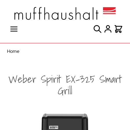
Direkt zum Inhalt
Suche
Warenk
Home
Weber Spirit EX-325 Smart
Grill