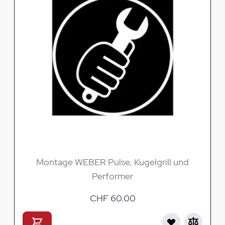
Montage WEBER Pulse, Kugelgrill und
Performer
CHF 60.00