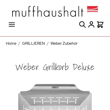
Direkt zum Inhalt
Suche
Warenk
Home
/
GRILLIEREN
/
Weber Zubehör
Weber Grillkorb Deluxe