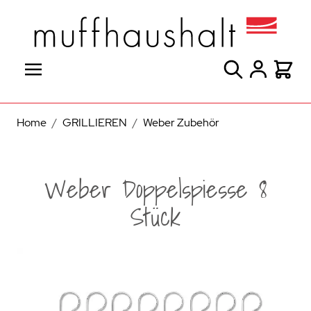
Direkt zum Inhalt
Suche
Warenk
Home
/
GRILLIEREN
/
Weber Zubehör
Weber Doppelspiesse 8
Stück