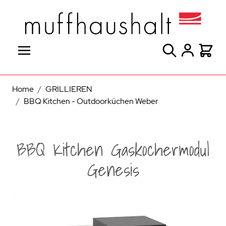
Direkt zum Inhalt
Suche
Warenk
Home
/
GRILLIEREN
/
BBQ Kitchen - Outdoorküchen Weber
BBQ Kitchen Gaskochermodul
Genesis