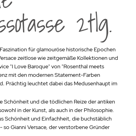
aumdüfte
sotasse 2tlg.
nier des Sens Körperpflege
inigung
>
Faszination für glamouröse historische Epochen
ersace zeitlose wie zeitgemäße Kollektionen und
vice "I Love Baroque" von "Rosenthal meets
lenz mit den modernen Statement-Farben
d. Prächtig leuchtet dabei das Medusenhaupt im
e Schönheit und die tödlichen Reize der antiken
sowohl in der Kunst, als auch in der Philosophie.
us Schönheit und Einfachheit, die buchstäblich
t - so Gianni Versace, der verstorbene Gründer