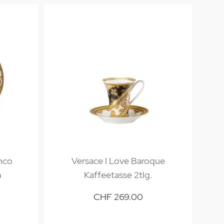
nco
Versace I Love Baroque
m
Kaffeetasse 2tlg.
CHF 269.00