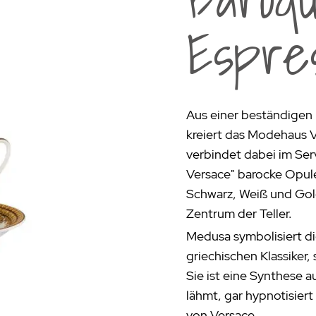
rogrill
Fondue & Raclette
Schalen & Körbe
R
Espres
ehör
>
Diverses
Diverses
Pa
en - Outdoorküchen Weber
Schüsseln & Siebe
Kühltaschen | Isoliertaschen
Re
ge & Lieferung
Aus einer beständigen 
kreiert das Modehaus V
verbindet dabei im Ser
Versace" barocke Opu
Schwarz, Weiß und Gol
Zentrum der Teller.
Medusa symbolisiert di
griechischen Klassiker, 
Sie ist eine Synthese a
lähmt, gar hypnotisier
von Versace.