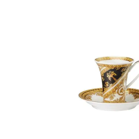
Weber Elekt
Weber Zub
BBQ Kitch
Grillmonta