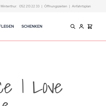
Winterthur:
052 213 22 33
|
Öffnungszeiten
|
Anfahrtsplan
FLEGEN
SCHENKEN
Suche
Warenkor
CK Badaccessoires
Geschenkkörbe
dtextilien
Gutscheine
ifenschalen und -spender
Versace Geschenkartikel
d -becher
ahnputzbecher
ce I Love
smetikspiegel
ilettenbürstenhalter und Ersatzbürsten
ue
und -sprudler
verse Badezimmer-Artikel