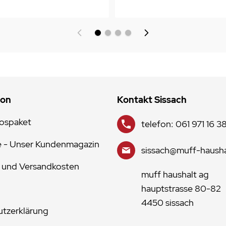
ion
Kontakt Sissach
lospaket
telefon: 061 971 16 3
e - Unser Kundenmagazin
sissach@muff-hausha
 und Versandkosten
muff haushalt ag
hauptstrasse 80-82
4450 sissach
tzerklärung