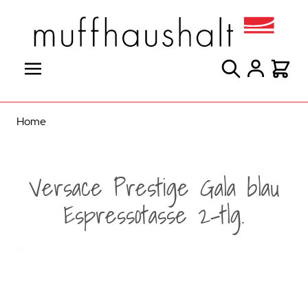
Direkt zum Inhalt
Suche
Warenk
Home
Versace Prestige Gala blau
Espressotasse 2-tlg.