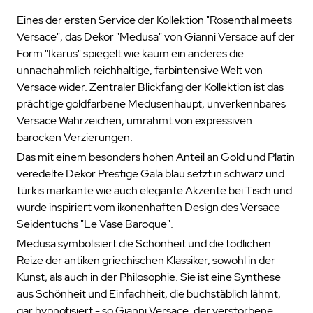
Eines der ersten Service der Kollektion "Rosenthal meets
Versace", das Dekor "Medusa" von Gianni Versace auf der
Form "Ikarus" spiegelt wie kaum ein anderes die
unnachahmlich reichhaltige, farbintensive Welt von
Versace wider. Zentraler Blickfang der Kollektion ist das
prächtige goldfarbene Medusenhaupt, unverkennbares
Versace Wahrzeichen, umrahmt von expressiven
barocken Verzierungen.
Das mit einem besonders hohen Anteil an Gold und Platin
veredelte Dekor Prestige Gala blau setzt in schwarz und
türkis markante wie auch elegante Akzente bei Tisch und
wurde inspiriert vom ikonenhaften Design des Versace
Seidentuchs "Le Vase Baroque".
Medusa symbolisiert die Schönheit und die tödlichen
Reize der antiken griechischen Klassiker, sowohl in der
Kunst, als auch in der Philosophie. Sie ist eine Synthese
aus Schönheit und Einfachheit, die buchstäblich lähmt,
gar hypnotisiert - so Gianni Versace, der verstorbene