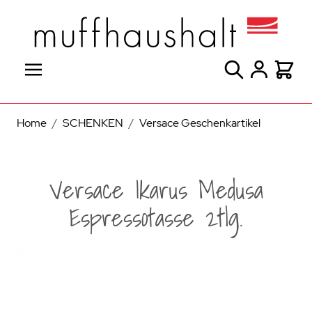
Direkt zum Inhalt
Suche
Warenk
Home
/
SCHENKEN
/
Versace Geschenkartikel
Versace Ikarus Medusa
Espressotasse 2tlg.