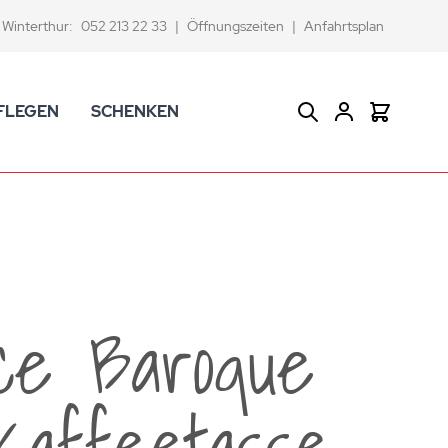
Winterthur:
052 213 22 33
|
Öffnungszeiten
|
Anfahrtsplan
FLEGEN
SCHENKEN
Suche
Warenkor
CK Badaccessoires
Geschenkkörbe
dtextilien
Gutscheine
ifenschalen und -spender
Versace Geschenkartikel
d -becher
ahnputzbecher
ce Baroque
smetikspiegel
ilettenbürstenhalter und Ersatzbürsten
Kaffeetasse
und -sprudler
verse Badezimmer-Artikel