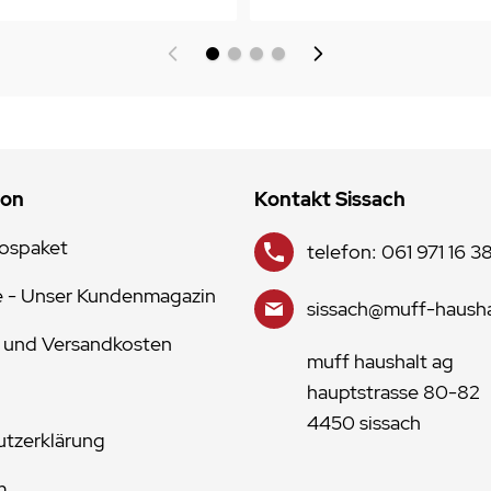
ion
Kontakt Sissach
lospaket
telefon: 061 971 16 3
e - Unser Kundenmagazin
sissach@muff-hausha
 und Versandkosten
muff haushalt ag
hauptstrasse 80-82
4450 sissach
tzerklärung
m