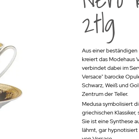
rogrill
Fondue & Raclette
Schalen & Körbe
R
2tlg
ehör
>
Diverses
Diverses
Pa
en - Outdoorküchen Weber
Schüsseln & Siebe
Kühltaschen | Isoliertaschen
Re
ge & Lieferung
Aus einer beständigen 
kreiert das Modehaus V
verbindet dabei im Ser
Versace" barocke Opu
Schwarz, Weiß und Gol
Zentrum der Teller.
Medusa symbolisiert di
griechischen Klassiker, 
Sie ist eine Synthese a
lähmt, gar hypnotisier
von Versace.