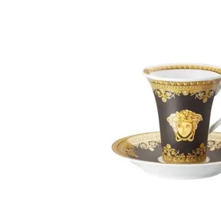
Weber Elekt
Weber Zub
BBQ Kitch
Grillmonta