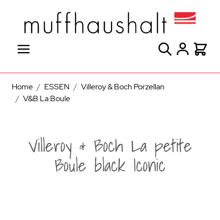
Direkt zum Inhalt
Suche
Warenk
Home
/
ESSEN
/
Villeroy & Boch Porzellan
/
V&B La Boule
Villeroy & Boch La petite
Boule black Iconic