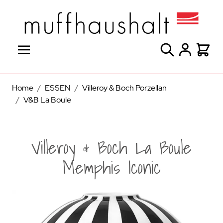
Direkt zum Inhalt
Suche
Warenk
Home
/
ESSEN
/
Villeroy & Boch Porzellan
/
V&B La Boule
Villeroy & Boch La Boule
Memphis Iconic