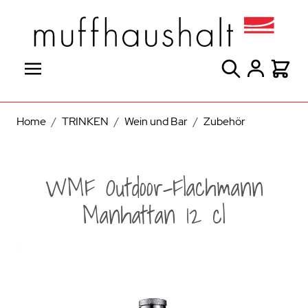
Direkt zum Inhalt
Suche
Warenk
Home
/
TRINKEN
/
Wein und Bar
/
Zubehör
WMF Outdoor-Flachmann
Manhattan 12 cl