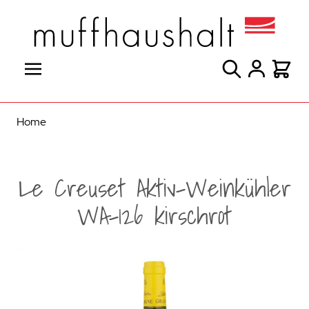
Direkt zum Inhalt
Suche
Warenk
Home
Le Creuset Aktiv-Weinkühler
WA-126 kirschrot