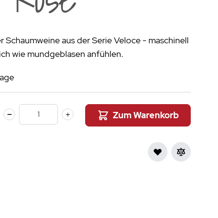
aumdüfte
nier des Sens Körperpflege
r Schaumweine aus der Serie Veloce - maschinell
inigung
>
 sich wie mundgeblasen anfühlen.
tage
Zum Warenkorb
Menge