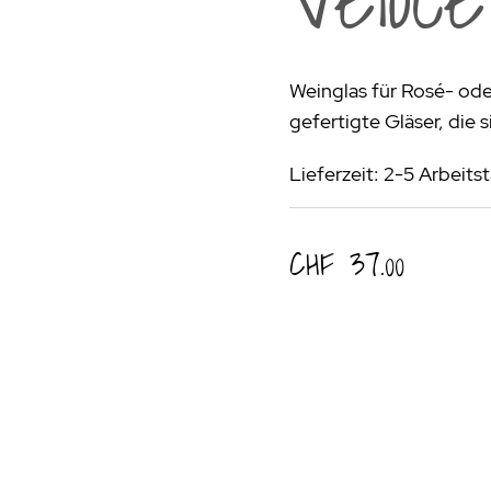
rogrill
Fondue & Raclette
Schalen & Körbe
R
ehör
>
Diverses
Diverses
Pa
Weinglas für Rosé- ode
en - Outdoorküchen Weber
Schüsseln & Siebe
Kühltaschen | Isoliertaschen
Re
gefertigte Gläser, die
ge & Lieferung
Lieferzeit: 2-5 Arbeits
CHF 37.00