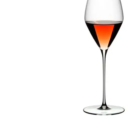
Weber Elekt
Weber Zub
BBQ Kitch
Grillmonta