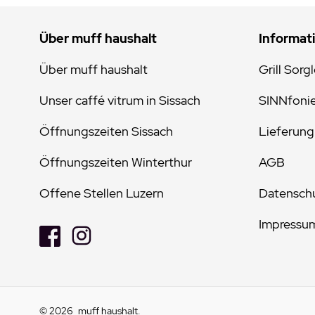
Über muff haushalt
Informat
Über muff haushalt
Grill Sorg
Unser caffé vitrum in Sissach
SINNfoni
Öffnungszeiten Sissach
Lieferung
Öffnungszeiten Winterthur
AGB
Offene Stellen Luzern
Datenschu
Impressu
© 2026
muff haushalt
.