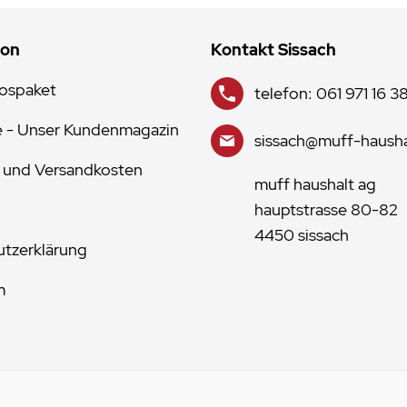
ion
Kontakt Sissach
lospaket
telefon: 061 971 16 3
e - Unser Kundenmagazin
sissach@muff-hausha
 und Versandkosten
muff haushalt ag
hauptstrasse 80-82
4450 sissach
tzerklärung
m