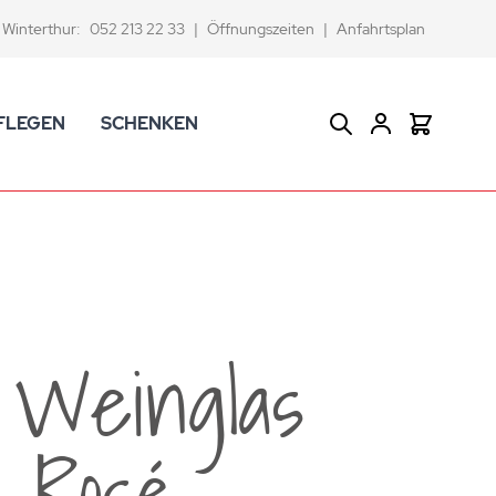
Winterthur:
052 213 22 33
|
Öffnungszeiten
|
Anfahrtsplan
FLEGEN
SCHENKEN
Suche
Warenkor
CK Badaccessoires
Geschenkkörbe
dtextilien
Gutscheine
ifenschalen und -spender
Versace Geschenkartikel
d -becher
ahnputzbecher
 Weinglas
smetikspiegel
ilettenbürstenhalter und Ersatzbürsten
e Rosé
und -sprudler
verse Badezimmer-Artikel