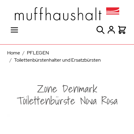
Direkt zum Inhalt
Suche
Warenk
Home
/
PFLEGEN
/
Toilettenbürstenhalter und Ersatzbürsten
Zone Denmark
Toilettenbürste Nova Rosa