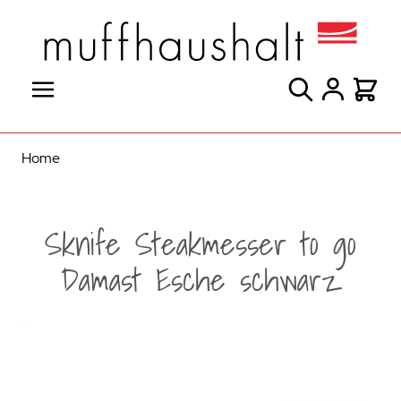
Direkt zum Inhalt
Suche
Warenk
Home
Sknife Steakmesser to go
Damast Esche schwarz