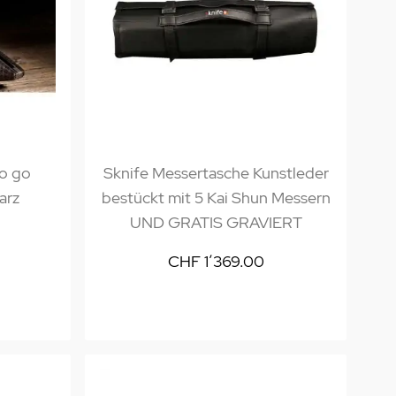
to go
Sknife Messertasche Kunstleder
arz
bestückt mit 5 Kai Shun Messern
UND GRATIS GRAVIERT
CHF 1’369.00