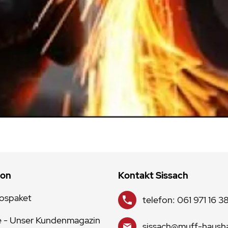
ion
Kontakt Sissach
lospaket
telefon: 061 971 16 3
e - Unser Kundenmagazin
sissach@muff-hausha