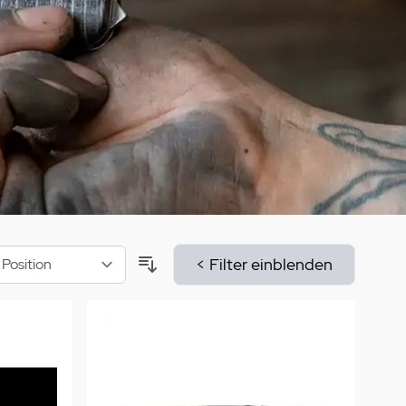
aumdüfte
nier des Sens Körperpflege
inigung
>
< Filter einblenden
Sortieren nach