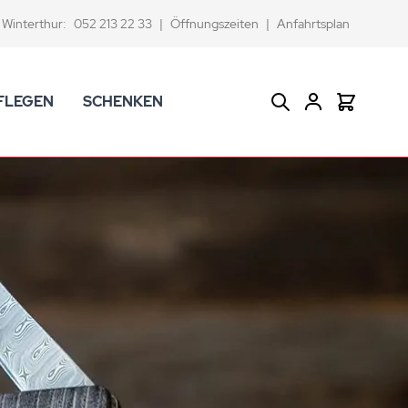
Winterthur:
052 213 22 33
|
Öffnungszeiten
|
Anfahrtsplan
FLEGEN
SCHENKEN
Suche
Warenkor
CK Badaccessoires
Geschenkkörbe
dtextilien
Gutscheine
ifenschalen und -spender
Versace Geschenkartikel
d -becher
ahnputzbecher
smetikspiegel
ilettenbürstenhalter und Ersatzbürsten
und -sprudler
verse Badezimmer-Artikel