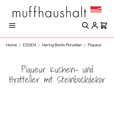
Direkt zum Inhalt
Suche
Warenk
Home
/
ESSEN
/
Hering Berlin Porzellan
/
Piqueur
Piqueur Kuchen- und
Brotteller mit Steinbockdekor