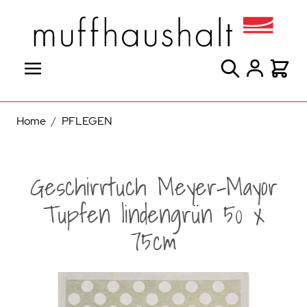
Direkt zum Inhalt
Suche
Warenk
Home
/
PFLEGEN
Geschirrtuch Meyer-Mayor
Tupfen lindengrün 50 x
75cm