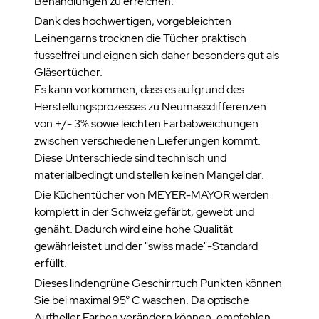
Behandlungen zu erreichen.
Dank des hochwertigen, vorgebleichten
Leinengarns trocknen die Tücher praktisch
fusselfrei und eignen sich daher besonders gut als
Gläsertücher.
Es kann vorkommen, dass es aufgrund des
Herstellungsprozesses zu Neumassdifferenzen
von +/- 3% sowie leichten Farbabweichungen
zwischen verschiedenen Lieferungen kommt.
Diese Unterschiede sind technisch und
materialbedingt und stellen keinen Mangel dar.
Die Küchentücher von MEYER-MAYOR werden
komplett in der Schweiz gefärbt, gewebt und
genäht. Dadurch wird eine hohe Qualität
gewährleistet und der "swiss made"-Standard
erfüllt.
Dieses lindengrüne Geschirrtuch Punkten können
Sie bei maximal 95° C waschen. Da optische
Aufheller Farben verändern können, empfehlen