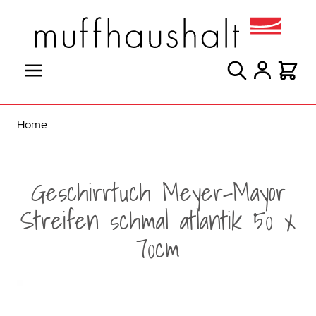
Direkt zum Inhalt
Suche
Warenk
Home
Geschirrtuch Meyer-Mayor
Streifen schmal atlantik 50 x
70cm