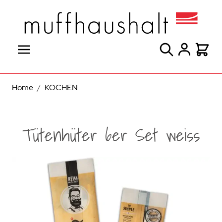
Direkt zum Inhalt
Suche
Warenk
Home
/
KOCHEN
Tütenhüter 6er Set weiss