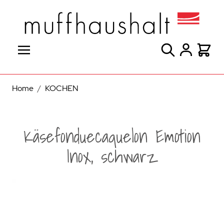
Direkt zum Inhalt
Suche
Warenk
Home
/
KOCHEN
Käsefonduecaquelon Emotion
Inox, schwarz