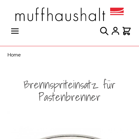
Direkt zum Inhalt
Suche
Warenk
Home
Brennspriteinsatz für
Pastenbrenner