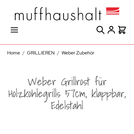
Direkt zum Inhalt
Suche
Warenk
Home
/
GRILLIEREN
/
Weber Zubehör
Weber Grillrost für
Holzkohlegrills 57cm, klappbar,
Edelstahl