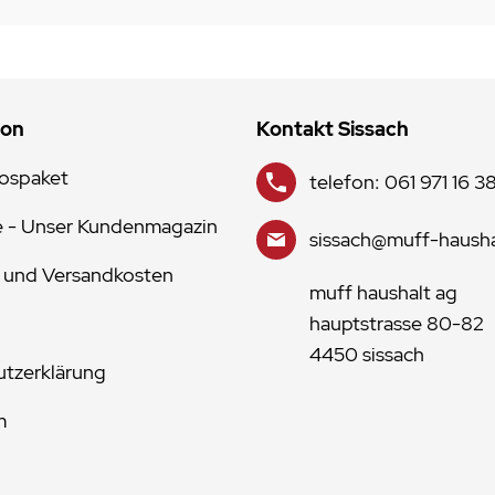
ion
Kontakt Sissach
lospaket
telefon: 061 971 16 3
e - Unser Kundenmagazin
sissach@muff-hausha
 und Versandkosten
muff haushalt ag
hauptstrasse 80-82
4450 sissach
tzerklärung
m