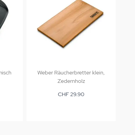
misch
Weber Räucherbretter klein,
We
Zedernholz
CHF 29.90