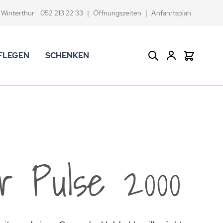
Winterthur:
052 213 22 33
|
Öffnungszeiten
|
Anfahrtsplan
FLEGEN
SCHENKEN
Suche
Warenkor
CK Badaccessoires
Geschenkkörbe
dtextilien
Gutscheine
ifenschalen und -spender
Versace Geschenkartikel
d -becher
ahnputzbecher
 Pulse 2000
smetikspiegel
ilettenbürstenhalter und Ersatzbürsten
und -sprudler
verse Badezimmer-Artikel