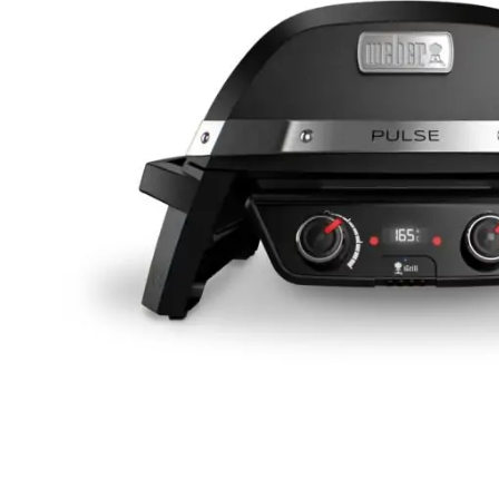
Weber Elekt
Weber Zub
BBQ Kitch
Grillmonta