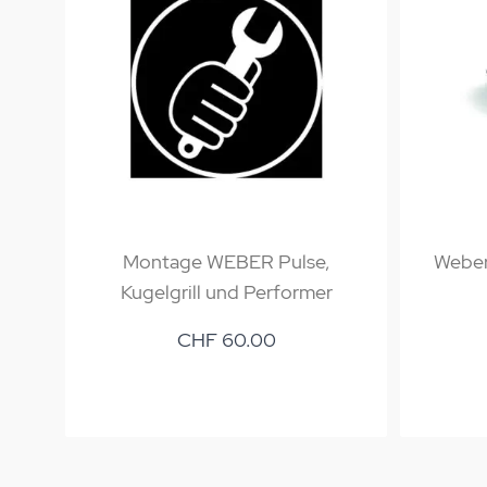
Montage WEBER Pulse,
Weber
Kugelgrill und Performer
CHF 60.00