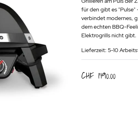
Grillieren am Puls der 
rogrill
Fondue & Raclette
Schalen & Körbe
R
für den gibt es "Pulse"
ehör
>
Diverses
Diverses
Pa
verbindet modernes, g
dem echten BBQ-Feeling
en - Outdoorküchen Weber
Schüsseln & Siebe
Kühltaschen | Isoliertaschen
Re
Elektrogrills nicht gibt.
ge & Lieferung
Lieferzeit: 5-10 Arbeit
CHF 1’190.00