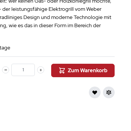
Zeit: wer keinen Gas- oder Holzkohlegrill möchte,
aumdüfte
 - der leistungsfähige Elektrogrill vom Weber
nier des Sens Körperpflege
radliniges Design und moderne Technologie mit
, wie es das in dieser Form im Bereich der
inigung
>
stage
Zum Warenkorb
Menge