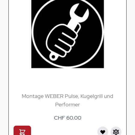
Montage WEBER Pulse, Kugelgrill und
Performer
CHF 60.00